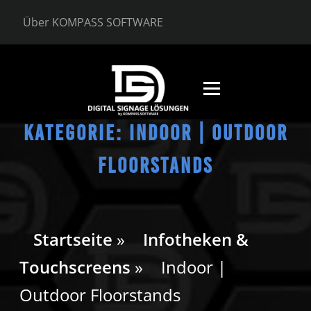
Zum
Inhalt
Über KOMPASS SOFTWARE
springen
Menü
KATEGORIE:
INDOOR | OUTDOOR
EN
FLOORSTANDS
Startseite
»
Infotheken &
Touchscreens
»
Indoor |
Outdoor Floorstands