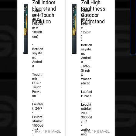
Zoll Indoor
Zoll High
Floorstand
Brightness
Zollan
Zollan
mit Touch
Outdoor
gaben:
gaben:
49 Zoll
55 Zoll
Funktion
Floorstand
(60,79c
(69cm
m x
x
108,08
122cm
cm)
)
·
·
Betrieb
Betrieb
ssyste
ssyste
m:
m:
Androi
Androi
d
d
· IP65:
·
Staub
Touch:
&
mit
Wasse
PCAP
rdicht
Touch
·
Funkti
Laufzei
on
t: 24/7
·
·
Laufzei
Leucht
t: 24/7
stärke:
·
2000-
Leucht
3000cd
stärke:
/m²
1500cd
·
/m²
Auflös
exkl. 19 % MwSt.
exkl. 19 % MwSt.
·
ung: