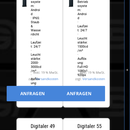
ssyste
Betrieb
m:
ssyste
Androi
m:
d
Androi
· IP65:
d
Staub
·
&
Laufzei
Wasse
t: 24/7
rdicht
·
·
Leucht
Laufzei
stärke:
t: 24/7
1500cd
·
/m²
Leucht
·
stärke:
Auflös
2000-
ung:
3000cd
Full-HD
<
/m²
1080x1
exkl. 19 % MwSt.
exkl. 19 % MwSt.
·
920px
zzgl.
Versandkosten
zzgl.
Versandkosten
Auflös
ung:
Full-HD
1080x1
ANFRAGEN
ANFRAGEN
920px
Digitaler 49
Digitaler 55