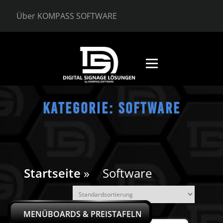
Zum
Inhalt
Über KOMPASS SOFTWARE
springen
Menü
EN
KATEGORIE:
SOFTWARE
Startseite
»
Software
MENÜBOARDS & PREISTAFELN