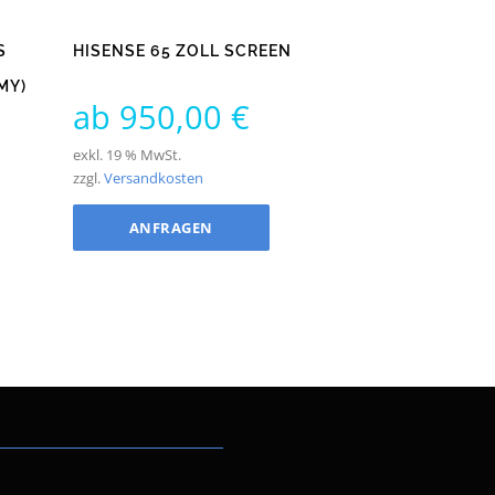
S
HISENSE 65 ZOLL SCREEN
MY)
ab
950,00
€
exkl. 19 % MwSt.
zzgl.
Versandkosten
ANFRAGEN