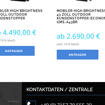
ILER HIGH BRIGHTNESS
MOBILER HIGH BRIGHTNES
ZOLL OUTDOOR
43 ZOLL OUTDOOR
NDENSTOPPER
KUNDENSTOPPER (ECONO
GMS-A43BR
b
4.490,00
€
ab
2.690,00
€
. 19 % MwSt.
exkl. 19 % MwSt.
ANFRAGEN
ANFRAGEN
KONTAKTDATEN / ZENTRALE
+49 (0) 7157 70 555-30