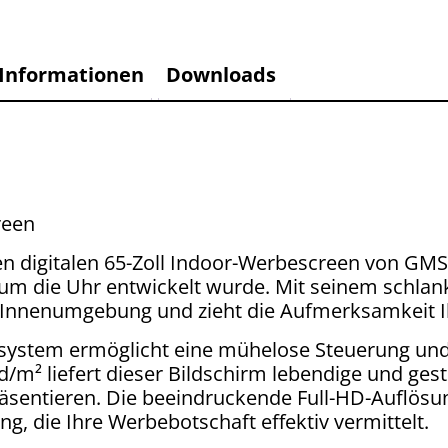
 Informationen
Downloads
reen
digitalen 65-Zoll Indoor-Werbescreen von GMS, d
m die Uhr entwickelt wurde. Mit seinem schlan
e Innenumgebung und zieht die Aufmerksamkeit Ih
bssystem ermöglicht eine mühelose Steuerung un
d/m² liefert dieser Bildschirm lebendige und ges
präsentieren. Die beeindruckende Full-HD-Auflös
ung, die Ihre Werbebotschaft effektiv vermittelt.