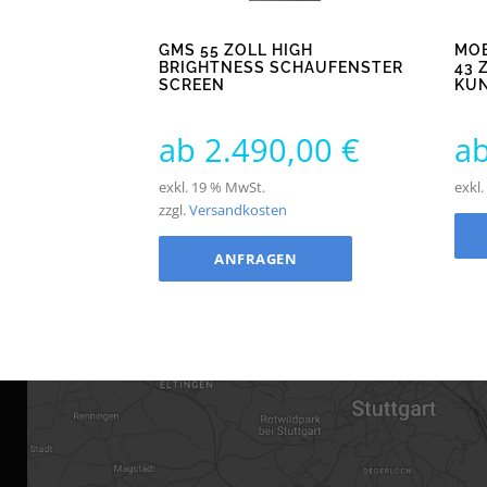
GMS 55 ZOLL HIGH
MOB
BRIGHTNESS SCHAUFENSTER
43 
SCREEN
KU
ab
2.490,00
€
a
exkl. 19 % MwSt.
exkl
zzgl.
Versandkosten
ANFRAGEN