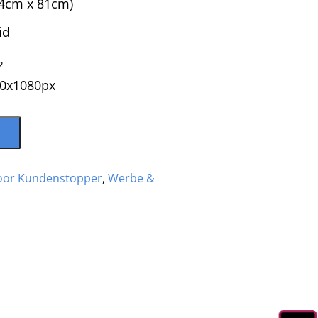
44cm x 81cm)
id
²
20x1080px
oor Kundenstopper
,
Werbe &