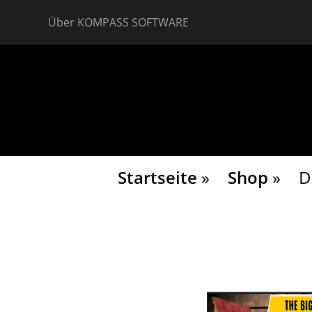
Zum
Über KOMPASS SOFTWARE
Inhalt
springen
Startseite
»
Shop
»
D