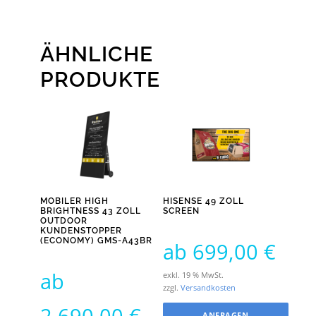
ÄHNLICHE
PRODUKTE
MOBILER HIGH
HISENSE 49 ZOLL
BRIGHTNESS 43 ZOLL
SCREEN
OUTDOOR
KUNDENSTOPPER
(ECONOMY) GMS-A43BR
ab
699,00
€
ab
exkl. 19 % MwSt.
zzgl.
Versandkosten
2.690,00
€
ANFRAGEN