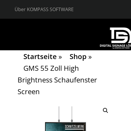
Zum
Inhalt
Über KOMPASS SOFTWARE
springen
Startseite
»
Shop
»
GMS 55 Zoll High
Brightness Schaufenster
Screen